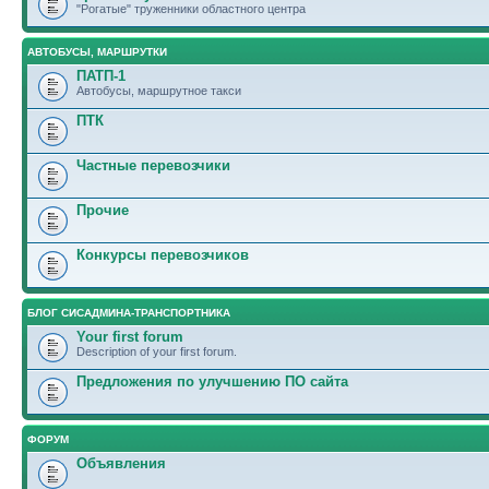
"Рогатые" труженники областного центра
АВТОБУСЫ, МАРШРУТКИ
ПАТП-1
Автобусы, маршрутное такси
ПТК
Частные перевозчики
Прочие
Конкурсы перевозчиков
БЛОГ СИСАДМИНА-ТРАНСПОРТНИКА
Your first forum
Description of your first forum.
Предложения по улучшению ПО сайта
ФОРУМ
Объявления