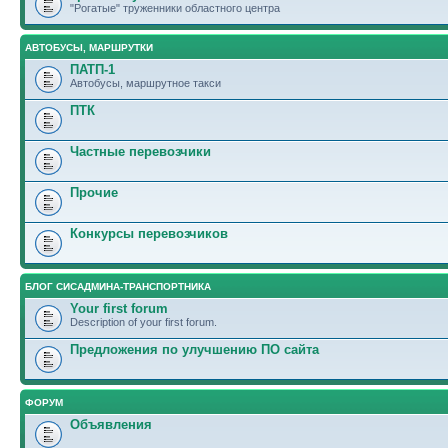
"Рогатые" труженники областного центра
АВТОБУСЫ, МАРШРУТКИ
ПАТП-1
Автобусы, маршрутное такси
ПТК
Частные перевозчики
Прочие
Конкурсы перевозчиков
БЛОГ СИСАДМИНА-ТРАНСПОРТНИКА
Your first forum
Description of your first forum.
Предложения по улучшению ПО сайта
ФОРУМ
Объявления