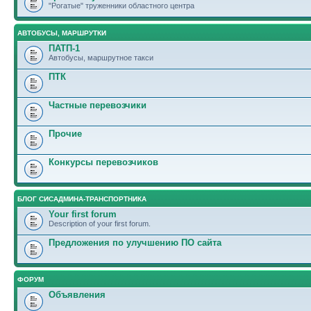
"Рогатые" труженники областного центра
АВТОБУСЫ, МАРШРУТКИ
ПАТП-1
Автобусы, маршрутное такси
ПТК
Частные перевозчики
Прочие
Конкурсы перевозчиков
БЛОГ СИСАДМИНА-ТРАНСПОРТНИКА
Your first forum
Description of your first forum.
Предложения по улучшению ПО сайта
ФОРУМ
Объявления