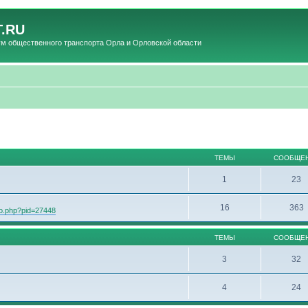
.RU
общественного транспорта Орла и Орловской области
ТЕМЫ
СООБЩЕ
1
23
16
363
oto.php?pid=27448
ТЕМЫ
СООБЩЕ
3
32
4
24