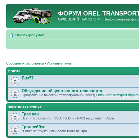
ФОРУМ
OREL-TRANSPORT
ОРЛОВСКИЙ ТРАНСПОРТ | Неофициальный форум 
Список форумов
Сообщения без ответов
•
Активные темы
ФОРУМ
Bus57
Обсуждение общественного транспорта
Продолжение высокоинтеллектуальной беседы
http://orel-transport.ru/ph
ЭЛЕКТРОТРАНСПОРТ
Трамвай
Все, что связано с T3SU, T6B5 и 71-403 на улицах г. Орла
Троллейбус
"Рогатые" труженники областного центра