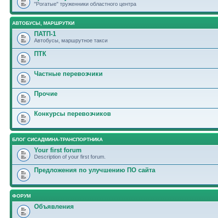
"Рогатые" труженники областного центра
АВТОБУСЫ, МАРШРУТКИ
ПАТП-1
Автобусы, маршрутное такси
ПТК
Частные перевозчики
Прочие
Конкурсы перевозчиков
БЛОГ СИСАДМИНА-ТРАНСПОРТНИКА
Your first forum
Description of your first forum.
Предложения по улучшению ПО сайта
ФОРУМ
Объявления