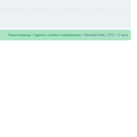
Наша команда
•
Удалить cookies конференции
• Часовой пояс: UTC + 3 часа