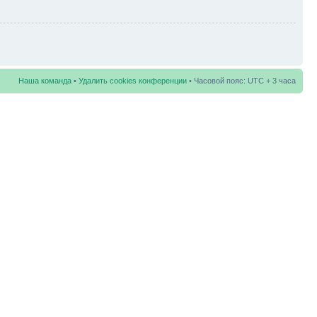
Наша команда
•
Удалить cookies конференции
• Часовой пояс: UTC + 3 часа