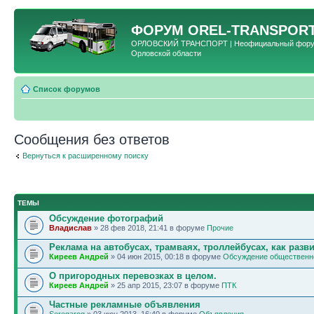
ФОРУМ
OREL-TRANSPORT
ОРЛОВСКИЙ ТРАНСПОРТ | Неофициальный форум 
Орловской области
Список форумов
Сообщения без ответов
Вернуться к расширенному поиску
ТЕМЫ
Обсуждение фотографий
Владислав
» 28 фев 2018, 21:41 в форуме
Прочие
Реклама на автобусах, трамваях, троллейбусах, как разв
Киреев Андрей
» 04 июн 2015, 00:18 в форуме
Обсуждение общественно
О пригородных перевозках в целом.
Киреев Андрей
» 25 апр 2015, 23:07 в форуме
ПТК
Частные рекламные объявления