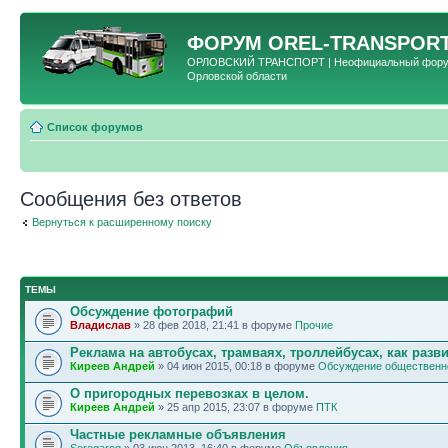
ФОРУМ
OREL-TRANSPORT
ОРЛОВСКИЙ ТРАНСПОРТ | Неофициальный форум 
Орловской области
Список форумов
Сообщения без ответов
Вернуться к расширенному поиску
ТЕМЫ
Обсуждение фотографий
Владислав
» 28 фев 2018, 21:41 в форуме
Прочие
Реклама на автобусах, трамваях, троллейбусах, как разв
Киреев Андрей
» 04 июн 2015, 00:18 в форуме
Обсуждение общественно
О пригородных перевозках в целом.
Киреев Андрей
» 25 апр 2015, 23:07 в форуме
ПТК
Частные рекламные объявления