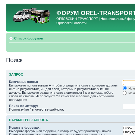
ФОРУМ
OREL-TRANSPORT
ОРЛОВСКИЙ ТРАНСПОРТ | Неофициальный форум 
Орловской области
Список форумов
Поиск
ЗАПРОС
Ключевые слова:
Вы можете использовать
+
, чтобы определить слова, которые должны
Иска
быть в результатах, и
-
для слов, которых в результатах быть не
должно. Вы можете разделить слова символом
|
для поиска любого
Иска
слова из списка. Используйте
*
в качестве шаблона для частичного
совпадения.
Поиск по автору:
Используйте * в качестве шаблона.
ПАРАМЕТРЫ ЗАПРОСА
Искать в форумах:
Выберите форум или форумы, в которых будет произведён поиск.
Поиск в подфорумах производится автоматически, если вы не