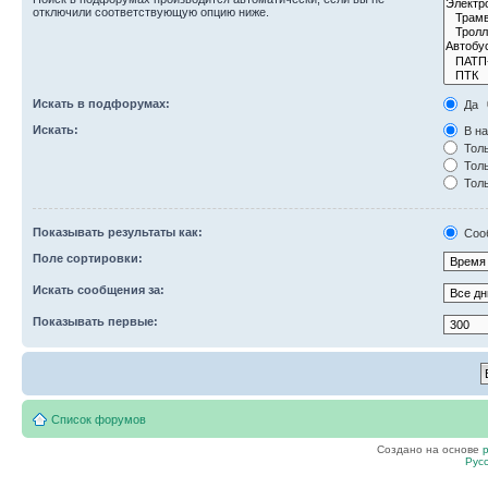
отключили соответствующую опцию ниже.
Искать в подфорумах:
Да
Искать:
В на
Толь
Толь
Толь
Показывать результаты как:
Соо
Поле сортировки:
Искать сообщения за:
Показывать первые:
Список форумов
Создано на основе
Рус