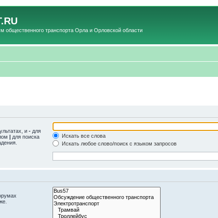
.RU
общественного транспорта Орла и Орловской области
ультатах, и
-
для
Искать все слова
олом
|
для поиска
адения.
Искать любое слово/поиск с языком запросов
орумах
же.