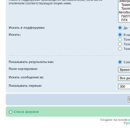
отключили соответствующую опцию ниже.
Искать в подфорумах:
Да
Искать:
В на
Толь
Толь
Толь
Показывать результаты как:
Соо
Поле сортировки:
Искать сообщения за:
Показывать первые:
Список форумов
Создано на основе
Рус