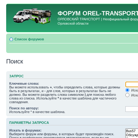
ФОРУМ
OREL-TRANSPORT
ОРЛОВСКИЙ ТРАНСПОРТ | Неофициальный форум 
Орловской области
Список форумов
Поиск
ЗАПРОС
Ключевые слова:
Вы можете использовать
+
, чтобы определить слова, которые должны
Иска
быть в результатах, и
-
для слов, которых в результатах быть не
должно. Вы можете разделить слова символом
|
для поиска любого
Иска
слова из списка. Используйте
*
в качестве шаблона для частичного
совпадения.
Поиск по автору:
Используйте * в качестве шаблона.
ПАРАМЕТРЫ ЗАПРОСА
Искать в форумах:
Выберите форум или форумы, в которых будет произведён поиск.
Поиск в подфорумах производится автоматически, если вы не