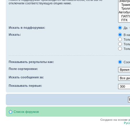
отключили соответствующую опцию ниже.
Искать в подфорумах:
Да
Искать:
В на
Толь
Толь
Толь
Показывать результаты как:
Соо
Поле сортировки:
Искать сообщения за:
Показывать первые:
Список форумов
Создано на основе
Рус