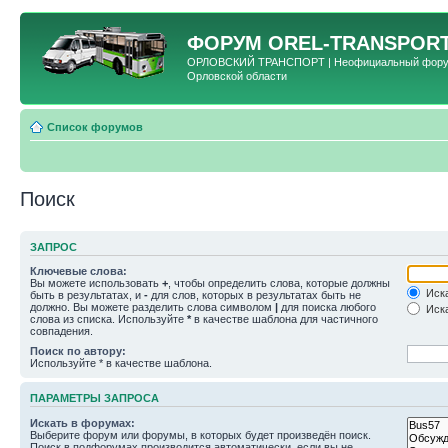
ФОРУМ
OREL-TRANSPORT
ОРЛОВСКИЙ ТРАНСПОРТ | Неофициальный форум 
Орловской области
Список форумов
Поиск
ЗАПРОС
Ключевые слова:
Вы можете использовать
+
, чтобы определить слова, которые должны
Иска
быть в результатах, и
-
для слов, которых в результатах быть не
должно. Вы можете разделить слова символом
|
для поиска любого
Иска
слова из списка. Используйте
*
в качестве шаблона для частичного
совпадения.
Поиск по автору:
Используйте * в качестве шаблона.
ПАРАМЕТРЫ ЗАПРОСА
Искать в форумах:
Выберите форум или форумы, в которых будет произведён поиск.
Поиск в подфорумах производится автоматически, если вы не