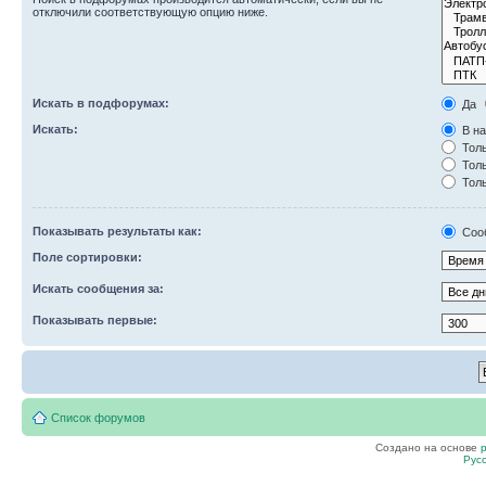
отключили соответствующую опцию ниже.
Искать в подфорумах:
Да
Искать:
В на
Толь
Толь
Толь
Показывать результаты как:
Соо
Поле сортировки:
Искать сообщения за:
Показывать первые:
Список форумов
Создано на основе
Рус