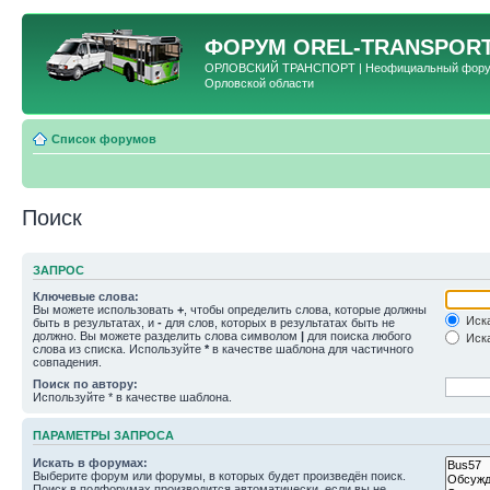
ФОРУМ
OREL-TRANSPORT
ОРЛОВСКИЙ ТРАНСПОРТ | Неофициальный форум 
Орловской области
Список форумов
Поиск
ЗАПРОС
Ключевые слова:
Вы можете использовать
+
, чтобы определить слова, которые должны
Иска
быть в результатах, и
-
для слов, которых в результатах быть не
должно. Вы можете разделить слова символом
|
для поиска любого
Иска
слова из списка. Используйте
*
в качестве шаблона для частичного
совпадения.
Поиск по автору:
Используйте * в качестве шаблона.
ПАРАМЕТРЫ ЗАПРОСА
Искать в форумах:
Выберите форум или форумы, в которых будет произведён поиск.
Поиск в подфорумах производится автоматически, если вы не