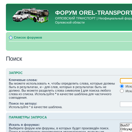
ФОРУМ
OREL-TRANSPORT
ОРЛОВСКИЙ ТРАНСПОРТ | Неофициальный форум 
Орловской области
Список форумов
Поиск
ЗАПРОС
Ключевые слова:
Вы можете использовать
+
, чтобы определить слова, которые должны
Иска
быть в результатах, и
-
для слов, которых в результатах быть не
должно. Вы можете разделить слова символом
|
для поиска любого
Иска
слова из списка. Используйте
*
в качестве шаблона для частичного
совпадения.
Поиск по автору:
Используйте * в качестве шаблона.
ПАРАМЕТРЫ ЗАПРОСА
Искать в форумах:
Выберите форум или форумы, в которых будет произведён поиск.
Поиск в подфорумах производится автоматически, если вы не