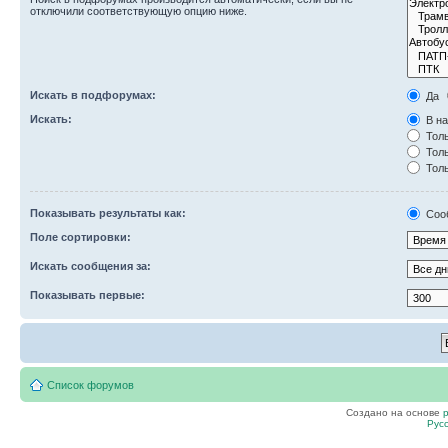
отключили соответствующую опцию ниже.
Искать в подфорумах:
Да
Искать:
В на
Толь
Толь
Толь
Показывать результаты как:
Соо
Поле сортировки:
Искать сообщения за:
Показывать первые:
Список форумов
Создано на основе
Рус