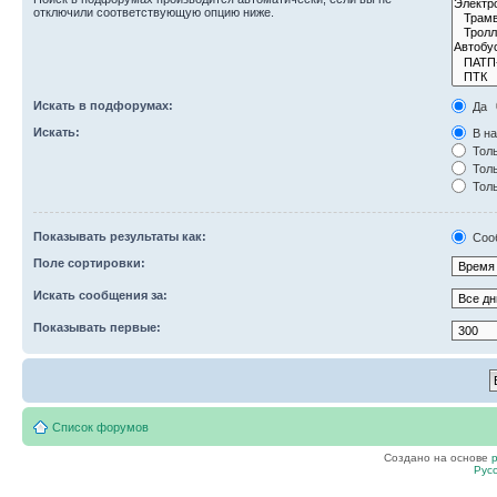
отключили соответствующую опцию ниже.
Искать в подфорумах:
Да
Искать:
В на
Толь
Толь
Толь
Показывать результаты как:
Соо
Поле сортировки:
Искать сообщения за:
Показывать первые:
Список форумов
Создано на основе
Рус