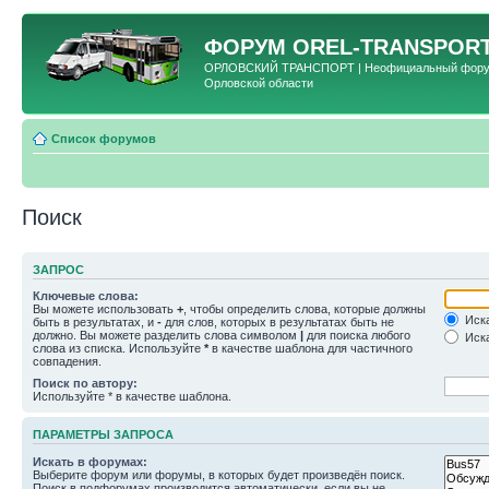
ФОРУМ
OREL-TRANSPORT
ОРЛОВСКИЙ ТРАНСПОРТ | Неофициальный форум 
Орловской области
Список форумов
Поиск
ЗАПРОС
Ключевые слова:
Вы можете использовать
+
, чтобы определить слова, которые должны
Иска
быть в результатах, и
-
для слов, которых в результатах быть не
должно. Вы можете разделить слова символом
|
для поиска любого
Иска
слова из списка. Используйте
*
в качестве шаблона для частичного
совпадения.
Поиск по автору:
Используйте * в качестве шаблона.
ПАРАМЕТРЫ ЗАПРОСА
Искать в форумах:
Выберите форум или форумы, в которых будет произведён поиск.
Поиск в подфорумах производится автоматически, если вы не