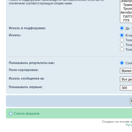
отключили соответствующую опцию ниже.
Искать в подфорумах:
Да
Искать:
В на
Толь
Толь
Толь
Показывать результаты как:
Соо
Поле сортировки:
Искать сообщения за:
Показывать первые:
Список форумов
Создано на основе
Рус