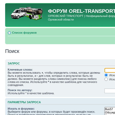
ФОРУМ
OREL-TRANSPORT
ОРЛОВСКИЙ ТРАНСПОРТ | Неофициальный форум 
Орловской области
Список форумов
Поиск
ЗАПРОС
Ключевые слова:
Вы можете использовать
+
, чтобы определить слова, которые должны
Иска
быть в результатах, и
-
для слов, которых в результатах быть не
должно. Вы можете разделить слова символом
|
для поиска любого
Иска
слова из списка. Используйте
*
в качестве шаблона для частичного
совпадения.
Поиск по автору:
Используйте * в качестве шаблона.
ПАРАМЕТРЫ ЗАПРОСА
Искать в форумах:
Выберите форум или форумы, в которых будет произведён поиск.
Поиск в подфорумах производится автоматически, если вы не