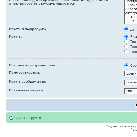
отключили соответствующую опцию ниже.
Искать в подфорумах:
Да
Искать:
В на
Толь
Толь
Толь
Показывать результаты как:
Соо
Поле сортировки:
Искать сообщения за:
Показывать первые:
Список форумов
Создано на основе
Рус