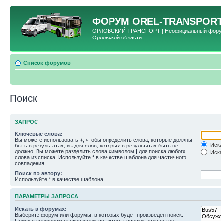
ФОРУМ
OREL-TRANSPORT
ОРЛОВСКИЙ ТРАНСПОРТ | Неофициальный форум 
Орловской области
Список форумов
Поиск
ЗАПРОС
Ключевые слова:
Вы можете использовать
+
, чтобы определить слова, которые должны
Иска
быть в результатах, и
-
для слов, которых в результатах быть не
должно. Вы можете разделить слова символом
|
для поиска любого
Иска
слова из списка. Используйте
*
в качестве шаблона для частичного
совпадения.
Поиск по автору:
Используйте * в качестве шаблона.
ПАРАМЕТРЫ ЗАПРОСА
Искать в форумах:
Выберите форум или форумы, в которых будет произведён поиск.
Поиск в подфорумах производится автоматически, если вы не