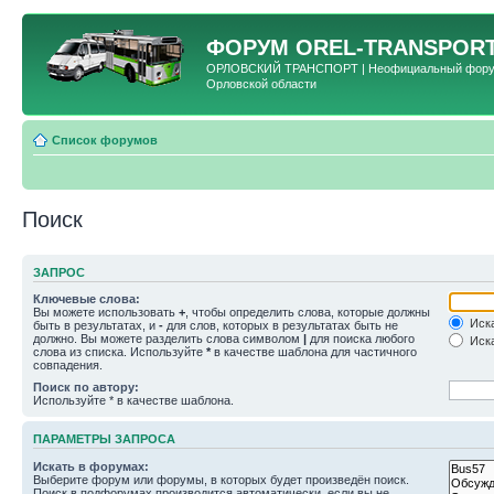
ФОРУМ
OREL-TRANSPORT
ОРЛОВСКИЙ ТРАНСПОРТ | Неофициальный форум 
Орловской области
Список форумов
Поиск
ЗАПРОС
Ключевые слова:
Вы можете использовать
+
, чтобы определить слова, которые должны
Иска
быть в результатах, и
-
для слов, которых в результатах быть не
должно. Вы можете разделить слова символом
|
для поиска любого
Иска
слова из списка. Используйте
*
в качестве шаблона для частичного
совпадения.
Поиск по автору:
Используйте * в качестве шаблона.
ПАРАМЕТРЫ ЗАПРОСА
Искать в форумах:
Выберите форум или форумы, в которых будет произведён поиск.
Поиск в подфорумах производится автоматически, если вы не