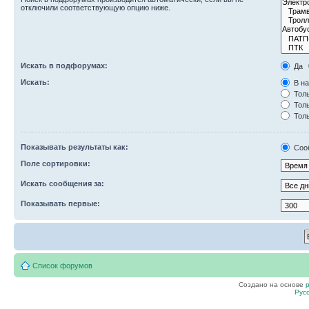
отключили соответствующую опцию ниже.
Искать в подфорумах:
Да
Искать:
В на
Толь
Толь
Толь
Показывать результаты как:
Соо
Поле сортировки:
Искать сообщения за:
Показывать первые:
Список форумов
Создано на основе
Рус