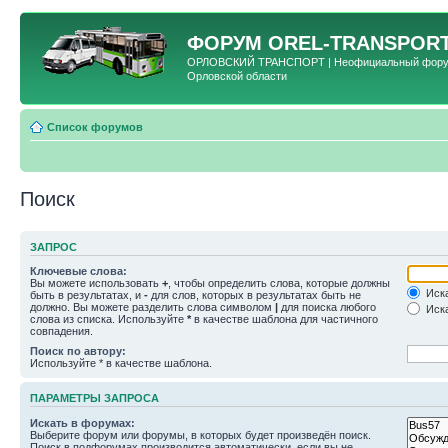
ФОРУМ
OREL-TRANSPORT
ОРЛОВСКИЙ ТРАНСПОРТ | Неофициальный форум 
Орловской области
Список форумов
Поиск
ЗАПРОС
Ключевые слова:
Вы можете использовать
+
, чтобы определить слова, которые должны
Иска
быть в результатах, и
-
для слов, которых в результатах быть не
должно. Вы можете разделить слова символом
|
для поиска любого
Иска
слова из списка. Используйте
*
в качестве шаблона для частичного
совпадения.
Поиск по автору:
Используйте * в качестве шаблона.
ПАРАМЕТРЫ ЗАПРОСА
Искать в форумах:
Выберите форум или форумы, в которых будет произведён поиск.
Поиск в подфорумах производится автоматически, если вы не