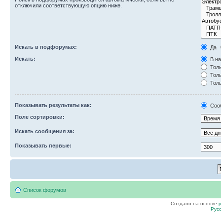
отключили соответствующую опцию ниже.
Искать в подфорумах:
Да
Искать:
В на
Толь
Толь
Толь
Показывать результаты как:
Соо
Поле сортировки:
Искать сообщения за:
Показывать первые:
Список форумов
Создано на основе
Рус