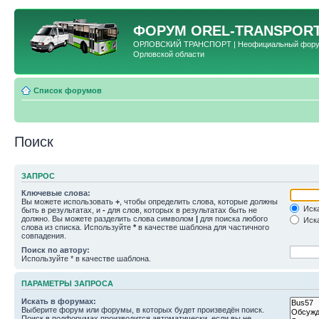
ФОРУМ
OREL-TRANSPORT
ОРЛОВСКИЙ ТРАНСПОРТ | Неофициальный форум 
Орловской области
Список форумов
Поиск
ЗАПРОС
Ключевые слова:
Вы можете использовать
+
, чтобы определить слова, которые должны
Иска
быть в результатах, и
-
для слов, которых в результатах быть не
должно. Вы можете разделить слова символом
|
для поиска любого
Иска
слова из списка. Используйте
*
в качестве шаблона для частичного
совпадения.
Поиск по автору:
Используйте * в качестве шаблона.
ПАРАМЕТРЫ ЗАПРОСА
Искать в форумах:
Выберите форум или форумы, в которых будет произведён поиск.
Поиск в подфорумах производится автоматически, если вы не