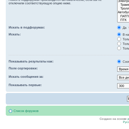
отключили соответствующую опцию ниже.
Искать в подфорумах:
Да
Искать:
В на
Толь
Толь
Толь
Показывать результаты как:
Соо
Поле сортировки:
Искать сообщения за:
Показывать первые:
Список форумов
Создано на основе
Рус