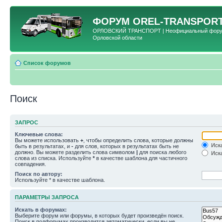
ФОРУМ
OREL-TRANSPORT
ОРЛОВСКИЙ ТРАНСПОРТ | Неофициальный форум 
Орловской области
Список форумов
Поиск
ЗАПРОС
Ключевые слова:
Вы можете использовать
+
, чтобы определить слова, которые должны
Иска
быть в результатах, и
-
для слов, которых в результатах быть не
должно. Вы можете разделить слова символом
|
для поиска любого
Иска
слова из списка. Используйте
*
в качестве шаблона для частичного
совпадения.
Поиск по автору:
Используйте * в качестве шаблона.
ПАРАМЕТРЫ ЗАПРОСА
Искать в форумах:
Выберите форум или форумы, в которых будет произведён поиск.
Поиск в подфорумах производится автоматически, если вы не