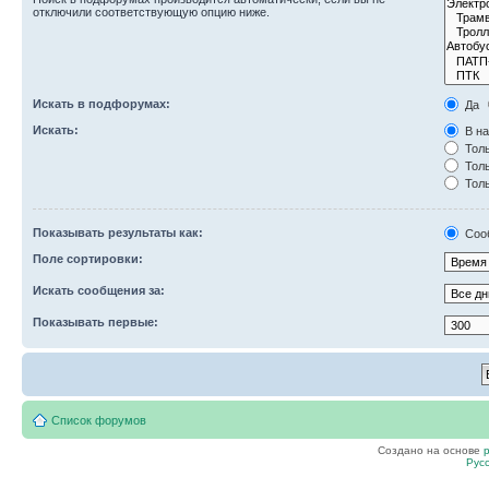
отключили соответствующую опцию ниже.
Искать в подфорумах:
Да
Искать:
В на
Толь
Толь
Толь
Показывать результаты как:
Соо
Поле сортировки:
Искать сообщения за:
Показывать первые:
Список форумов
Создано на основе
Рус