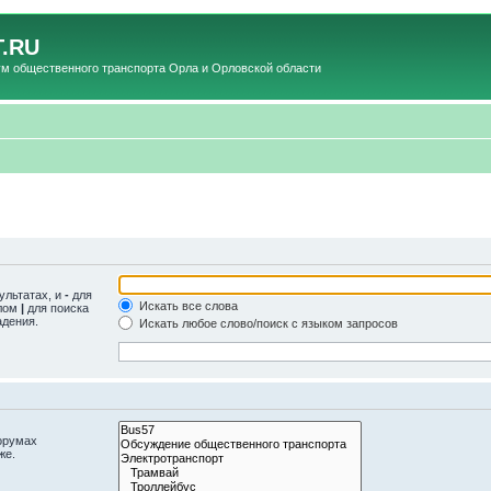
.RU
общественного транспорта Орла и Орловской области
ультатах, и
-
для
Искать все слова
олом
|
для поиска
адения.
Искать любое слово/поиск с языком запросов
орумах
же.