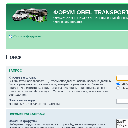
ФОРУМ
OREL-TRANSPORT
ОРЛОВСКИЙ ТРАНСПОРТ | Неофициальный форум 
Орловской области
Список форумов
Поиск
ЗАПРОС
Ключевые слова:
Вы можете использовать
+
, чтобы определить слова, которые должны
Иска
быть в результатах, и
-
для слов, которых в результатах быть не
должно. Вы можете разделить слова символом
|
для поиска любого
Иска
слова из списка. Используйте
*
в качестве шаблона для частичного
совпадения.
Поиск по автору:
Используйте * в качестве шаблона.
ПАРАМЕТРЫ ЗАПРОСА
Искать в форумах:
Выберите форум или форумы, в которых будет произведён поиск.
Поиск в подфорумах производится автоматически, если вы не