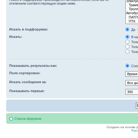
отключили соответствующую опцию ниже.
Искать в подфорумах:
Да
Искать:
В на
Толь
Толь
Толь
Показывать результаты как:
Соо
Поле сортировки:
Искать сообщения за:
Показывать первые:
Список форумов
Создано на основе
Рус