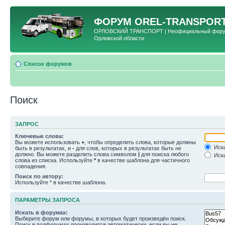
ФОРУМ
OREL-TRANSPORT
ОРЛОВСКИЙ ТРАНСПОРТ | Неофициальный форум 
Орловской области
Список форумов
Поиск
ЗАПРОС
Ключевые слова:
Вы можете использовать
+
, чтобы определить слова, которые должны
Иска
быть в результатах, и
-
для слов, которых в результатах быть не
должно. Вы можете разделить слова символом
|
для поиска любого
Иска
слова из списка. Используйте
*
в качестве шаблона для частичного
совпадения.
Поиск по автору:
Используйте * в качестве шаблона.
ПАРАМЕТРЫ ЗАПРОСА
Искать в форумах:
Выберите форум или форумы, в которых будет произведён поиск.
Поиск в подфорумах производится автоматически, если вы не