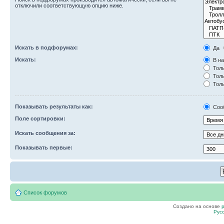
отключили соответствующую опцию ниже.
Искать в подфорумах:
Да
Искать:
В на
Толь
Толь
Толь
Показывать результаты как:
Соо
Поле сортировки:
Искать сообщения за:
Показывать первые:
Список форумов
Создано на основе
Рус