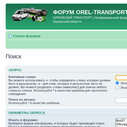
ФОРУМ
OREL-TRANSPORT
ОРЛОВСКИЙ ТРАНСПОРТ | Неофициальный форум 
Орловской области
Список форумов
Поиск
ЗАПРОС
Ключевые слова:
Вы можете использовать
+
, чтобы определить слова, которые должны
Иска
быть в результатах, и
-
для слов, которых в результатах быть не
должно. Вы можете разделить слова символом
|
для поиска любого
Иска
слова из списка. Используйте
*
в качестве шаблона для частичного
совпадения.
Поиск по автору:
Используйте * в качестве шаблона.
ПАРАМЕТРЫ ЗАПРОСА
Искать в форумах:
Выберите форум или форумы, в которых будет произведён поиск.
Поиск в подфорумах производится автоматически, если вы не