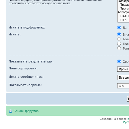
отключили соответствующую опцию ниже.
Искать в подфорумах:
Да
Искать:
В на
Толь
Толь
Толь
Показывать результаты как:
Соо
Поле сортировки:
Искать сообщения за:
Показывать первые:
Список форумов
Создано на основе
Рус