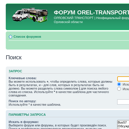
ФОРУМ
OREL-TRANSPORT
ОРЛОВСКИЙ ТРАНСПОРТ | Неофициальный форум 
Орловской области
Список форумов
Поиск
ЗАПРОС
Ключевые слова:
Вы можете использовать
+
, чтобы определить слова, которые должны
Иска
быть в результатах, и
-
для слов, которых в результатах быть не
должно. Вы можете разделить слова символом
|
для поиска любого
Иска
слова из списка. Используйте
*
в качестве шаблона для частичного
совпадения.
Поиск по автору:
Используйте * в качестве шаблона.
ПАРАМЕТРЫ ЗАПРОСА
Искать в форумах:
Выберите форум или форумы, в которых будет произведён поиск.
Поиск в подфорумах производится автоматически, если вы не