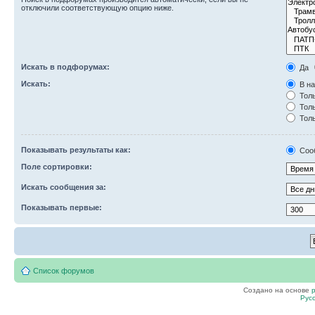
отключили соответствующую опцию ниже.
Искать в подфорумах:
Да
Искать:
В на
Толь
Толь
Толь
Показывать результаты как:
Соо
Поле сортировки:
Искать сообщения за:
Показывать первые:
Список форумов
Создано на основе
Рус