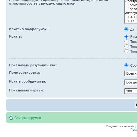
отключили соответствующую опцию ниже.
Искать в подфорумах:
Да
Искать:
В на
Толь
Толь
Толь
Показывать результаты как:
Соо
Поле сортировки:
Искать сообщения за:
Показывать первые:
Список форумов
Создано на основе
Рус