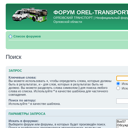
ФОРУМ
OREL-TRANSPORT
ОРЛОВСКИЙ ТРАНСПОРТ | Неофициальный форум 
Орловской области
Список форумов
Поиск
ЗАПРОС
Ключевые слова:
Вы можете использовать
+
, чтобы определить слова, которые должны
Иска
быть в результатах, и
-
для слов, которых в результатах быть не
должно. Вы можете разделить слова символом
|
для поиска любого
Иска
слова из списка. Используйте
*
в качестве шаблона для частичного
совпадения.
Поиск по автору:
Используйте * в качестве шаблона.
ПАРАМЕТРЫ ЗАПРОСА
Искать в форумах:
Выберите форум или форумы, в которых будет произведён поиск.
Поиск в подфорумах производится автоматически, если вы не