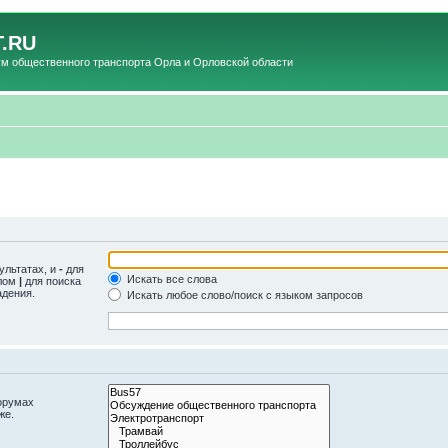
.RU
общественного транспорта Орла и Орловской области
ультатах, и
-
для
Искать все слова
олом
|
для поиска
адения.
Искать любое слово/поиск с языком запросов
орумах
же.