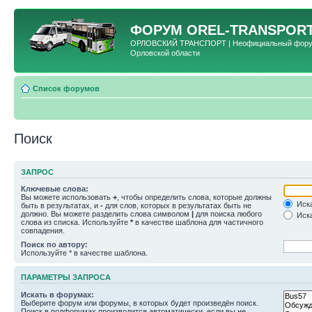
ФОРУМ
OREL-TRANSPORT
ОРЛОВСКИЙ ТРАНСПОРТ | Неофициальный форум 
Орловской области
Список форумов
Поиск
ЗАПРОС
Ключевые слова:
Вы можете использовать
+
, чтобы определить слова, которые должны
Иска
быть в результатах, и
-
для слов, которых в результатах быть не
должно. Вы можете разделить слова символом
|
для поиска любого
Иска
слова из списка. Используйте
*
в качестве шаблона для частичного
совпадения.
Поиск по автору:
Используйте * в качестве шаблона.
ПАРАМЕТРЫ ЗАПРОСА
Искать в форумах:
Выберите форум или форумы, в которых будет произведён поиск.
Поиск в подфорумах производится автоматически, если вы не