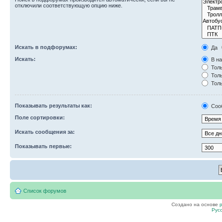
отключили соответствующую опцию ниже.
Искать в подфорумах:
Да
Искать:
В на
Толь
Толь
Толь
Показывать результаты как:
Соо
Поле сортировки:
Искать сообщения за:
Показывать первые:
Список форумов
Создано на основе
Рус