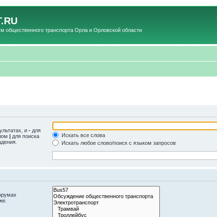
.RU
общественного транспорта Орла и Орловской области
ультатах, и
-
для
Искать все слова
олом
|
для поиска
адения.
Искать любое слово/поиск с языком запросов
орумах
же.