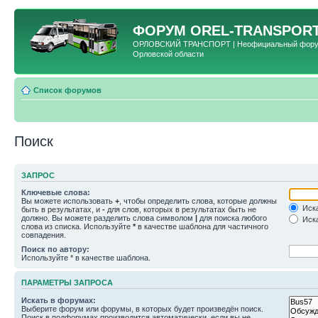
ФОРУМ
OREL-TRANSPORT
ОРЛОВСКИЙ ТРАНСПОРТ | Неофициальный форум 
Орловской области
Список форумов
Поиск
ЗАПРОС
Ключевые слова:
Вы можете использовать
+
, чтобы определить слова, которые должны
Иска
быть в результатах, и
-
для слов, которых в результатах быть не
должно. Вы можете разделить слова символом
|
для поиска любого
Иска
слова из списка. Используйте
*
в качестве шаблона для частичного
совпадения.
Поиск по автору:
Используйте * в качестве шаблона.
ПАРАМЕТРЫ ЗАПРОСА
Искать в форумах:
Выберите форум или форумы, в которых будет произведён поиск.
Поиск в подфорумах производится автоматически, если вы не