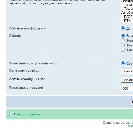
отключили соответствующую опцию ниже.
Искать в подфорумах:
Да
Искать:
В на
Толь
Толь
Толь
Показывать результаты как:
Соо
Поле сортировки:
Искать сообщения за:
Показывать первые:
Список форумов
Создано на основе
Рус