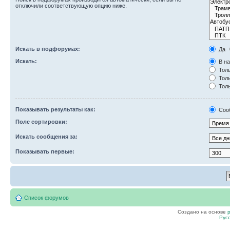
отключили соответствующую опцию ниже.
Искать в подфорумах:
Да
Искать:
В на
Толь
Толь
Толь
Показывать результаты как:
Соо
Поле сортировки:
Искать сообщения за:
Показывать первые:
Список форумов
Создано на основе
Рус