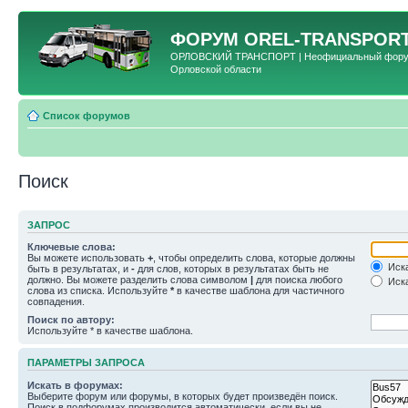
ФОРУМ
OREL-TRANSPORT
ОРЛОВСКИЙ ТРАНСПОРТ | Неофициальный форум 
Орловской области
Список форумов
Поиск
ЗАПРОС
Ключевые слова:
Вы можете использовать
+
, чтобы определить слова, которые должны
Иска
быть в результатах, и
-
для слов, которых в результатах быть не
должно. Вы можете разделить слова символом
|
для поиска любого
Иска
слова из списка. Используйте
*
в качестве шаблона для частичного
совпадения.
Поиск по автору:
Используйте * в качестве шаблона.
ПАРАМЕТРЫ ЗАПРОСА
Искать в форумах:
Выберите форум или форумы, в которых будет произведён поиск.
Поиск в подфорумах производится автоматически, если вы не