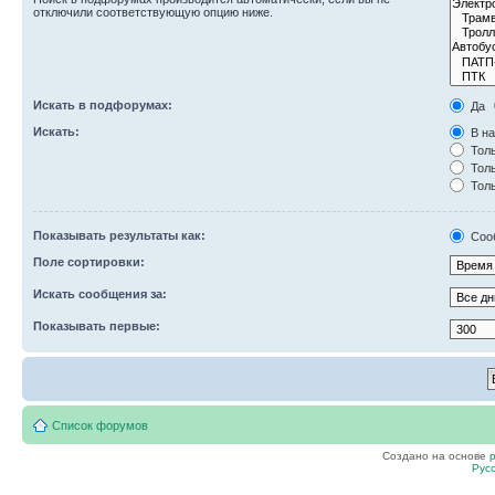
отключили соответствующую опцию ниже.
Искать в подфорумах:
Да
Искать:
В на
Толь
Толь
Толь
Показывать результаты как:
Соо
Поле сортировки:
Искать сообщения за:
Показывать первые:
Список форумов
Создано на основе
Рус