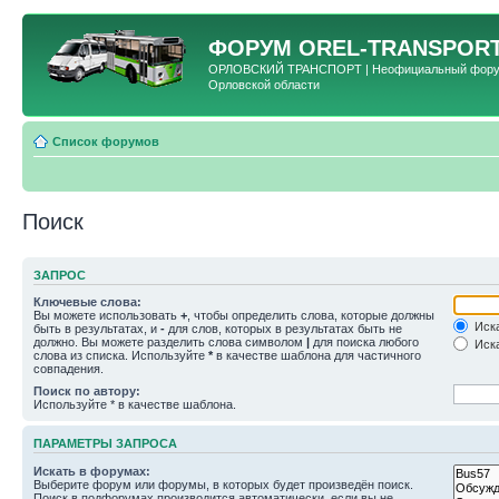
ФОРУМ
OREL-TRANSPORT
ОРЛОВСКИЙ ТРАНСПОРТ | Неофициальный форум 
Орловской области
Список форумов
Поиск
ЗАПРОС
Ключевые слова:
Вы можете использовать
+
, чтобы определить слова, которые должны
Иска
быть в результатах, и
-
для слов, которых в результатах быть не
должно. Вы можете разделить слова символом
|
для поиска любого
Иска
слова из списка. Используйте
*
в качестве шаблона для частичного
совпадения.
Поиск по автору:
Используйте * в качестве шаблона.
ПАРАМЕТРЫ ЗАПРОСА
Искать в форумах:
Выберите форум или форумы, в которых будет произведён поиск.
Поиск в подфорумах производится автоматически, если вы не