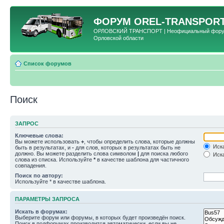
ФОРУМ
OREL-TRANSPORT
ОРЛОВСКИЙ ТРАНСПОРТ | Неофициальный форум 
Орловской области
Список форумов
Поиск
ЗАПРОС
Ключевые слова:
Вы можете использовать
+
, чтобы определить слова, которые должны
Иска
быть в результатах, и
-
для слов, которых в результатах быть не
должно. Вы можете разделить слова символом
|
для поиска любого
Иска
слова из списка. Используйте
*
в качестве шаблона для частичного
совпадения.
Поиск по автору:
Используйте * в качестве шаблона.
ПАРАМЕТРЫ ЗАПРОСА
Искать в форумах:
Выберите форум или форумы, в которых будет произведён поиск.
Поиск в подфорумах производится автоматически, если вы не