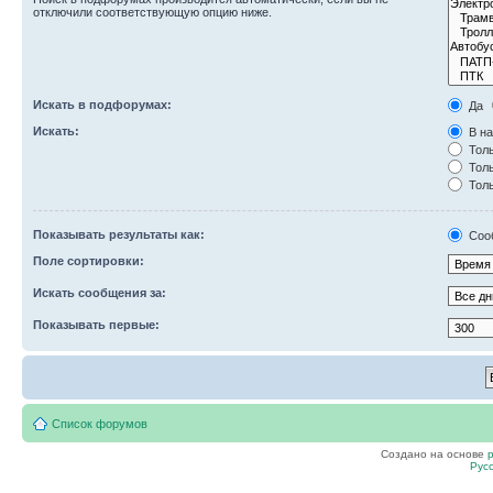
отключили соответствующую опцию ниже.
Искать в подфорумах:
Да
Искать:
В на
Толь
Толь
Толь
Показывать результаты как:
Соо
Поле сортировки:
Искать сообщения за:
Показывать первые:
Список форумов
Создано на основе
Рус