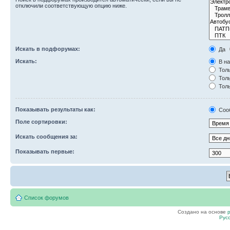
отключили соответствующую опцию ниже.
Искать в подфорумах:
Да
Искать:
В на
Толь
Толь
Толь
Показывать результаты как:
Соо
Поле сортировки:
Искать сообщения за:
Показывать первые:
Список форумов
Создано на основе
Рус