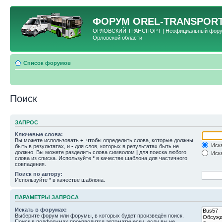
ФОРУМ
OREL-TRANSPORT
ОРЛОВСКИЙ ТРАНСПОРТ | Неофициальный форум 
Орловской области
Список форумов
Поиск
ЗАПРОС
Ключевые слова:
Вы можете использовать
+
, чтобы определить слова, которые должны
Иска
быть в результатах, и
-
для слов, которых в результатах быть не
должно. Вы можете разделить слова символом
|
для поиска любого
Иска
слова из списка. Используйте
*
в качестве шаблона для частичного
совпадения.
Поиск по автору:
Используйте * в качестве шаблона.
ПАРАМЕТРЫ ЗАПРОСА
Искать в форумах:
Выберите форум или форумы, в которых будет произведён поиск.
Поиск в подфорумах производится автоматически, если вы не