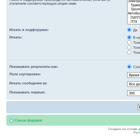
отключили соответствующую опцию ниже.
Искать в подфорумах:
Да
Искать:
В на
Толь
Толь
Толь
Показывать результаты как:
Соо
Поле сортировки:
Искать сообщения за:
Показывать первые:
Список форумов
Создано на основе
Рус