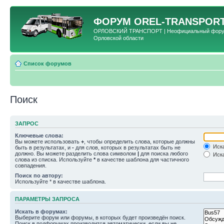
ФОРУМ
OREL-TRANSPORT
ОРЛОВСКИЙ ТРАНСПОРТ | Неофициальный форум 
Орловской области
Список форумов
Поиск
ЗАПРОС
Ключевые слова:
Вы можете использовать
+
, чтобы определить слова, которые должны
Иска
быть в результатах, и
-
для слов, которых в результатах быть не
должно. Вы можете разделить слова символом
|
для поиска любого
Иска
слова из списка. Используйте
*
в качестве шаблона для частичного
совпадения.
Поиск по автору:
Используйте * в качестве шаблона.
ПАРАМЕТРЫ ЗАПРОСА
Искать в форумах:
Выберите форум или форумы, в которых будет произведён поиск.
Поиск в подфорумах производится автоматически, если вы не