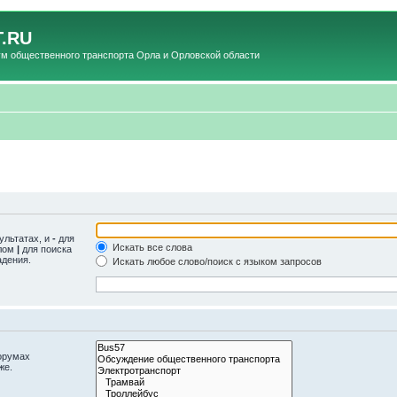
.RU
общественного транспорта Орла и Орловской области
ультатах, и
-
для
Искать все слова
олом
|
для поиска
адения.
Искать любое слово/поиск с языком запросов
орумах
же.