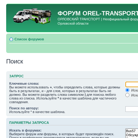
ФОРУМ
OREL-TRANSPORT
ОРЛОВСКИЙ ТРАНСПОРТ | Неофициальный форум 
Орловской области
Список форумов
Поиск
ЗАПРОС
Ключевые слова:
Вы можете использовать
+
, чтобы определить слова, которые должны
Иска
быть в результатах, и
-
для слов, которых в результатах быть не
должно. Вы можете разделить слова символом
|
для поиска любого
Иска
слова из списка. Используйте
*
в качестве шаблона для частичного
совпадения.
Поиск по автору:
Используйте * в качестве шаблона.
ПАРАМЕТРЫ ЗАПРОСА
Искать в форумах:
Выберите форум или форумы, в которых будет произведён поиск.
Поиск в подфорумах производится автоматически, если вы не