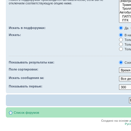
отключили соответствующую опцию ниже.
Искать в подфорумах:
Да
Искать:
В на
Толь
Толь
Толь
Показывать результаты как:
Соо
Поле сортировки:
Искать сообщения за:
Показывать первые:
Список форумов
Создано на основе
Рус