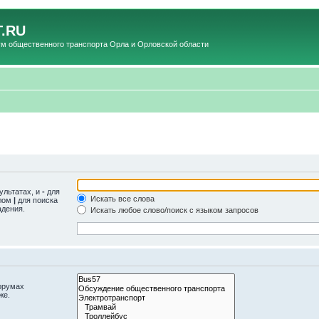
.RU
общественного транспорта Орла и Орловской области
ультатах, и
-
для
Искать все слова
олом
|
для поиска
адения.
Искать любое слово/поиск с языком запросов
орумах
же.