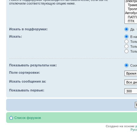
отключили соответствующую опцию ниже.
Искать в подфорумах:
Да
Искать:
В на
Толь
Толь
Толь
Показывать результаты как:
Соо
Поле сортировки:
Искать сообщения за:
Показывать первые:
Список форумов
Создано на основе
Рус