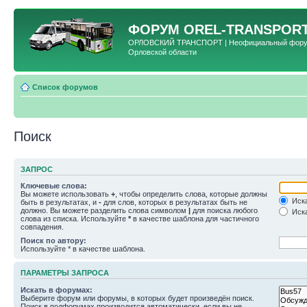
ФОРУМ
OREL-TRANSPORT
ОРЛОВСКИЙ ТРАНСПОРТ | Неофициальный форум 
Орловской области
Список форумов
Поиск
ЗАПРОС
Ключевые слова:
Вы можете использовать
+
, чтобы определить слова, которые должны
Иска
быть в результатах, и
-
для слов, которых в результатах быть не
должно. Вы можете разделить слова символом
|
для поиска любого
Иска
слова из списка. Используйте
*
в качестве шаблона для частичного
совпадения.
Поиск по автору:
Используйте * в качестве шаблона.
ПАРАМЕТРЫ ЗАПРОСА
Искать в форумах:
Выберите форум или форумы, в которых будет произведён поиск.
Поиск в подфорумах производится автоматически, если вы не