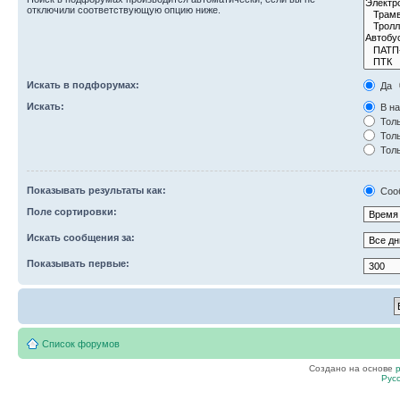
отключили соответствующую опцию ниже.
Искать в подфорумах:
Да
Искать:
В на
Толь
Толь
Толь
Показывать результаты как:
Соо
Поле сортировки:
Искать сообщения за:
Показывать первые:
Список форумов
Создано на основе
Рус