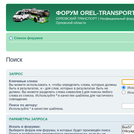
ФОРУМ
OREL-TRANSPORT
ОРЛОВСКИЙ ТРАНСПОРТ | Неофициальный форум 
Орловской области
Список форумов
Поиск
ЗАПРОС
Ключевые слова:
Вы можете использовать
+
, чтобы определить слова, которые должны
Иска
быть в результатах, и
-
для слов, которых в результатах быть не
должно. Вы можете разделить слова символом
|
для поиска любого
Иска
слова из списка. Используйте
*
в качестве шаблона для частичного
совпадения.
Поиск по автору:
Используйте * в качестве шаблона.
ПАРАМЕТРЫ ЗАПРОСА
Искать в форумах:
Выберите форум или форумы, в которых будет произведён поиск.
Поиск в подфорумах производится автоматически, если вы не