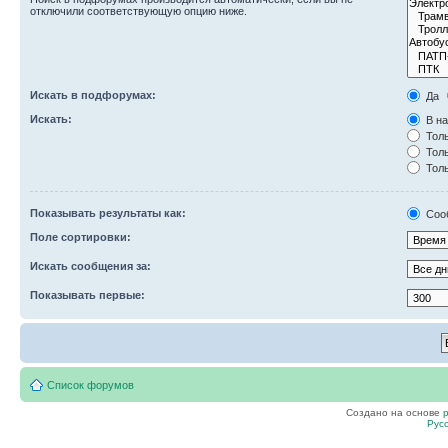
отключили соответствующую опцию ниже.
Искать в подфорумах:
Да
Искать:
В на
Толь
Толь
Толь
Показывать результаты как:
Соо
Поле сортировки:
Искать сообщения за:
Показывать первые:
Список форумов
Создано на основе
Рус