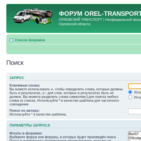
ФОРУМ
OREL-TRANSPORT
ОРЛОВСКИЙ ТРАНСПОРТ | Неофициальный форум 
Орловской области
Список форумов
Поиск
ЗАПРОС
Ключевые слова:
Вы можете использовать
+
, чтобы определить слова, которые должны
Иска
быть в результатах, и
-
для слов, которых в результатах быть не
должно. Вы можете разделить слова символом
|
для поиска любого
Иска
слова из списка. Используйте
*
в качестве шаблона для частичного
совпадения.
Поиск по автору:
Используйте * в качестве шаблона.
ПАРАМЕТРЫ ЗАПРОСА
Искать в форумах:
Выберите форум или форумы, в которых будет произведён поиск.
Поиск в подфорумах производится автоматически, если вы не