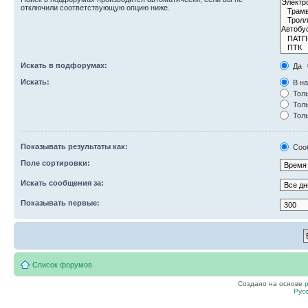
отключили соответствующую опцию ниже.
Искать в подфорумах:
Да
Искать:
В на
Толь
Толь
Толь
Показывать результаты как:
Соо
Поле сортировки:
Искать сообщения за:
Показывать первые:
Список форумов
Создано на основе
Рус