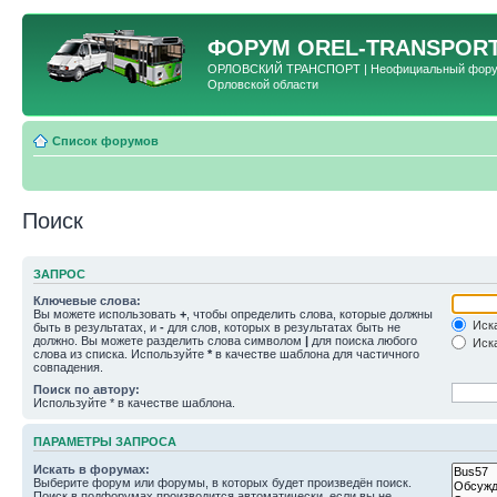
ФОРУМ
OREL-TRANSPORT
ОРЛОВСКИЙ ТРАНСПОРТ | Неофициальный форум 
Орловской области
Список форумов
Поиск
ЗАПРОС
Ключевые слова:
Вы можете использовать
+
, чтобы определить слова, которые должны
Иска
быть в результатах, и
-
для слов, которых в результатах быть не
должно. Вы можете разделить слова символом
|
для поиска любого
Иска
слова из списка. Используйте
*
в качестве шаблона для частичного
совпадения.
Поиск по автору:
Используйте * в качестве шаблона.
ПАРАМЕТРЫ ЗАПРОСА
Искать в форумах:
Выберите форум или форумы, в которых будет произведён поиск.
Поиск в подфорумах производится автоматически, если вы не