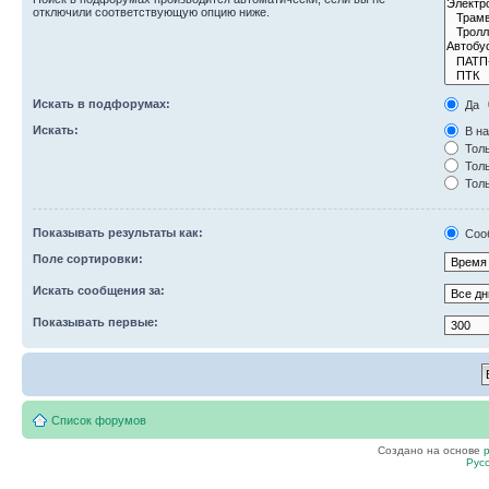
отключили соответствующую опцию ниже.
Искать в подфорумах:
Да
Искать:
В на
Толь
Толь
Толь
Показывать результаты как:
Соо
Поле сортировки:
Искать сообщения за:
Показывать первые:
Список форумов
Создано на основе
Рус