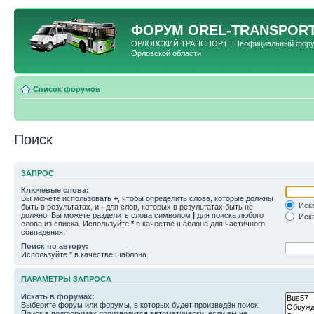
ФОРУМ
OREL-TRANSPORT
ОРЛОВСКИЙ ТРАНСПОРТ | Неофициальный форум 
Орловской области
Список форумов
Поиск
ЗАПРОС
Ключевые слова:
Вы можете использовать
+
, чтобы определить слова, которые должны
Иска
быть в результатах, и
-
для слов, которых в результатах быть не
должно. Вы можете разделить слова символом
|
для поиска любого
Иска
слова из списка. Используйте
*
в качестве шаблона для частичного
совпадения.
Поиск по автору:
Используйте * в качестве шаблона.
ПАРАМЕТРЫ ЗАПРОСА
Искать в форумах:
Выберите форум или форумы, в которых будет произведён поиск.
Поиск в подфорумах производится автоматически, если вы не