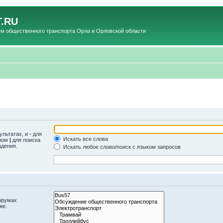
.RU
общественного транспорта Орла и Орловской области
ультатах, и
-
для
Искать все слова
олом
|
для поиска
адения.
Искать любое слово/поиск с языком запросов
орумах
же.