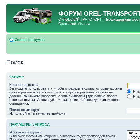
ФОРУМ
OREL-TRANSPORT
ОРЛОВСКИЙ ТРАНСПОРТ | Неофициальный форум 
Орловской области
Список форумов
Поиск
ЗАПРОС
Ключевые слова:
Вы можете использовать
+
, чтобы определить слова, которые должны
Иска
быть в результатах, и
-
для слов, которых в результатах быть не
должно. Вы можете разделить слова символом
|
для поиска любого
Иска
слова из списка. Используйте
*
в качестве шаблона для частичного
совпадения.
Поиск по автору:
Используйте * в качестве шаблона.
ПАРАМЕТРЫ ЗАПРОСА
Искать в форумах:
Выберите форум или форумы, в которых будет произведён поиск.
Поиск в подфорумах производится автоматически, если вы не