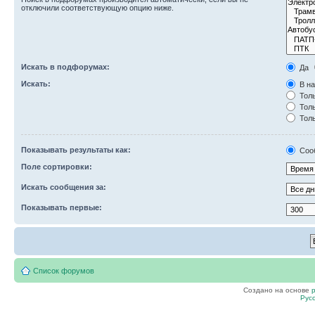
отключили соответствующую опцию ниже.
Искать в подфорумах:
Да
Искать:
В на
Толь
Толь
Толь
Показывать результаты как:
Соо
Поле сортировки:
Искать сообщения за:
Показывать первые:
Список форумов
Создано на основе
Рус