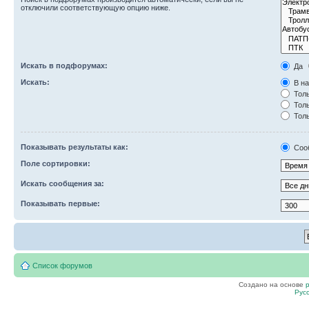
отключили соответствующую опцию ниже.
Искать в подфорумах:
Да
Искать:
В на
Толь
Толь
Толь
Показывать результаты как:
Соо
Поле сортировки:
Искать сообщения за:
Показывать первые:
Список форумов
Создано на основе
Рус