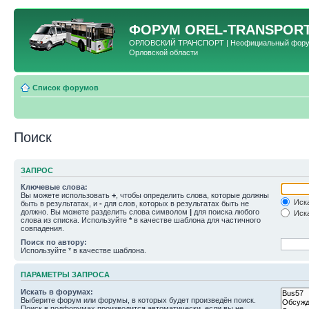
ФОРУМ
OREL-TRANSPORT
ОРЛОВСКИЙ ТРАНСПОРТ | Неофициальный форум 
Орловской области
Список форумов
Поиск
ЗАПРОС
Ключевые слова:
Вы можете использовать
+
, чтобы определить слова, которые должны
Иска
быть в результатах, и
-
для слов, которых в результатах быть не
должно. Вы можете разделить слова символом
|
для поиска любого
Иска
слова из списка. Используйте
*
в качестве шаблона для частичного
совпадения.
Поиск по автору:
Используйте * в качестве шаблона.
ПАРАМЕТРЫ ЗАПРОСА
Искать в форумах:
Выберите форум или форумы, в которых будет произведён поиск.
Поиск в подфорумах производится автоматически, если вы не