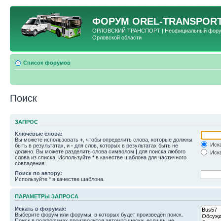
ФОРУМ
OREL-TRANSPORT
ОРЛОВСКИЙ ТРАНСПОРТ | Неофициальный форум 
Орловской области
Список форумов
Поиск
ЗАПРОС
Ключевые слова:
Вы можете использовать
+
, чтобы определить слова, которые должны
Иска
быть в результатах, и
-
для слов, которых в результатах быть не
должно. Вы можете разделить слова символом
|
для поиска любого
Иска
слова из списка. Используйте
*
в качестве шаблона для частичного
совпадения.
Поиск по автору:
Используйте * в качестве шаблона.
ПАРАМЕТРЫ ЗАПРОСА
Искать в форумах:
Выберите форум или форумы, в которых будет произведён поиск.
Поиск в подфорумах производится автоматически, если вы не