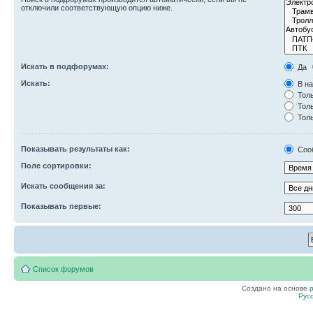
отключили соответствующую опцию ниже.
Искать в подфорумах:
Да
Искать:
В на
Толь
Толь
Толь
Показывать результаты как:
Соо
Поле сортировки:
Искать сообщения за:
Показывать первые:
Список форумов
Создано на основе
Рус