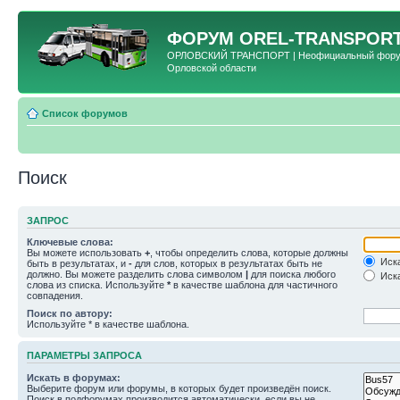
ФОРУМ
OREL-TRANSPORT
ОРЛОВСКИЙ ТРАНСПОРТ | Неофициальный форум 
Орловской области
Список форумов
Поиск
ЗАПРОС
Ключевые слова:
Вы можете использовать
+
, чтобы определить слова, которые должны
Иска
быть в результатах, и
-
для слов, которых в результатах быть не
должно. Вы можете разделить слова символом
|
для поиска любого
Иска
слова из списка. Используйте
*
в качестве шаблона для частичного
совпадения.
Поиск по автору:
Используйте * в качестве шаблона.
ПАРАМЕТРЫ ЗАПРОСА
Искать в форумах:
Выберите форум или форумы, в которых будет произведён поиск.
Поиск в подфорумах производится автоматически, если вы не