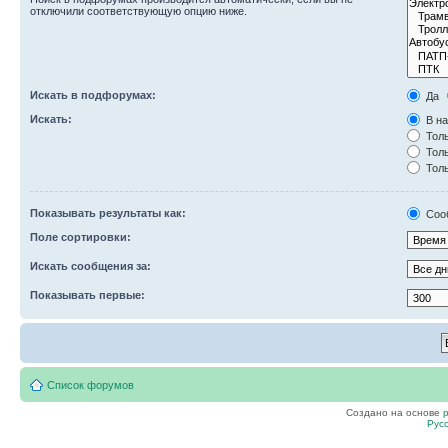
отключили соответствующую опцию ниже.
Искать в подфорумах:
Да
Искать:
В на
Толь
Толь
Толь
Показывать результаты как:
Соо
Поле сортировки:
Искать сообщения за:
Показывать первые:
Список форумов
Создано на основе
Рус